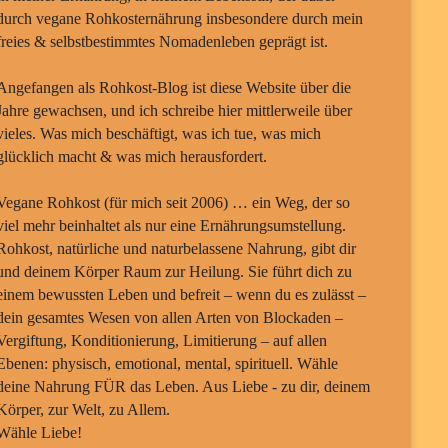
durch vegane Rohkosternährung insbesondere durch mein
freies & selbstbestimmtes Nomadenleben geprägt ist.
Angefangen als Rohkost-Blog ist diese Website über die
Jahre gewachsen, und ich schreibe hier mittlerweile über
vieles. Was mich beschäftigt, was ich tue, was mich
glücklich macht & was mich herausfordert.
Vegane Rohkost (für mich seit 2006) … ein Weg, der so
viel mehr beinhaltet als nur eine Ernährungsumstellung.
Rohkost, natürliche und naturbelassene Nahrung, gibt dir
und deinem Körper Raum zur Heilung. Sie führt dich zu
einem bewussten Leben und befreit – wenn du es zulässt –
dein gesamtes Wesen von allen Arten von Blockaden –
Vergiftung, Konditionierung, Limitierung – auf allen
Ebenen: physisch, emotional, mental, spirituell. Wähle
deine Nahrung FÜR das Leben. Aus Liebe - zu dir, deinem
Körper, zur Welt, zu Allem.
Wähle Liebe!