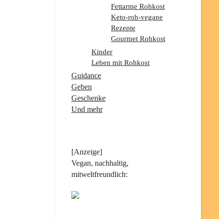
Fettarme Rohkost
Keto-roh-vegane
Rezepte
Gourmet Rohkost
Kinder
Leben mit Rohkost
Guidance
Geben
Geschenke
Und mehr
[Anzeige]
Vegan, nachhaltig,
mitweltfreundlich: