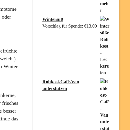
symptome
- oder
Wintersüß
Vorschlag für Spende:
€
13,00
efrüchte
weicht).
m Winter
Rohkost-Café-Van
unterstützen
enkerne,
 frisches
e besser
finde das