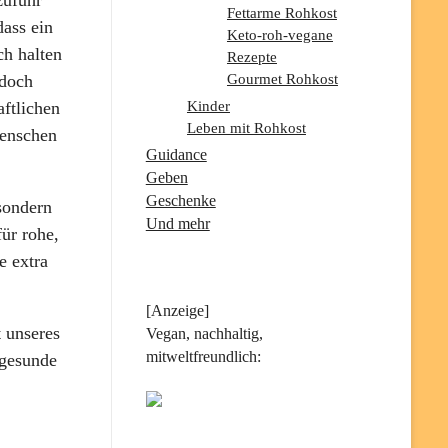
Fettarme Rohkost
dass ein
Keto-roh-vegane
ch halten
Rezepte
 doch
Gourmet Rohkost
Kinder
aftlichen
Leben mit Rohkost
Menschen
Guidance
Geben
Geschenke
 sondern
Und mehr
für rohe,
e extra
[Anzeige]
 unseres
Vegan, nachhaltig,
mitweltfreundlich:
 gesunde