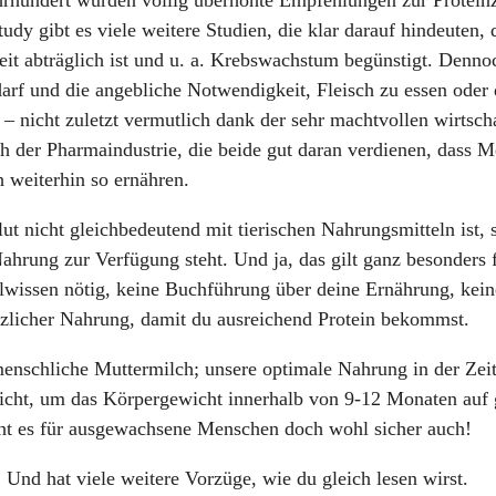
udy gibt es viele weitere Studien, die klar darauf hindeuten, 
eit abträglich ist und u. a. Krebswachstum begünstigt. Denno
rf und die angebliche Notwendigkeit, Fleisch zu essen oder
 – nicht zuletzt vermutlich dank der sehr machtvollen wirtsch
ch der Pharmaindustrie, die beide gut daran verdienen, dass 
h weiterhin so ernähren.
ut nicht gleichbedeutend mit tierischen Nahrungsmitteln ist,
Nahrung zur Verfügung steht. Und ja, das gilt ganz besonders 
alwissen nötig, keine Buchführung über deine Ernährung, kein
zlicher Nahrung, damit du ausreichend Protein bekommst.
menschliche Muttermilch; unsere optimale Nahrung in der Zeit
eicht, um das Körpergewicht innerhalb von 9-12 Monaten auf
cht es für ausgewachsene Menschen doch wohl sicher auch!
! Und hat viele weitere Vorzüge, wie du gleich lesen wirst.