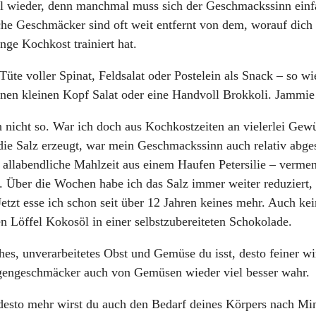
l wieder, denn manchmal muss sich der Geschmackssinn einf
che Geschmäcker sind oft weit entfernt von dem, worauf dich 
ange Kochkost trainiert hat.
üte voller Spinat, Feldsalat oder Postelein als Snack – so wi
nen kleinen Kopf Salat oder eine Handvoll Brokkoli. Jammie
nicht so. War ich doch aus Kochkostzeiten an vielerlei Gew
ie Salz erzeugt, war mein Geschmackssinn auch relativ abge
allabendliche Mahlzeit aus einem Haufen Petersilie – vermen
 Über die Wochen habe ich das Salz immer weiter reduziert, 
etzt esse ich schon seit über 12 Jahren keines mehr. Auch kei
en Löffel Kokosöl in einer selbstzubereiteten Schokolade.
hes, unverarbeitetes Obst und Gemüse du isst, desto feiner wi
gengeschmäcker auch von Gemüsen wieder viel besser wahr.
 desto mehr wirst du auch den Bedarf deines Körpers nach Min