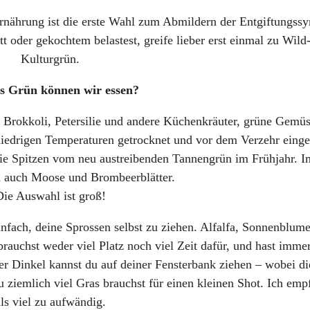
ernährung ist die erste Wahl zum Abmildern der Entgiftungs
 oder gekochtem belastest, greife lieber erst einmal zu Wild
Kulturgrün.
s Grün können wir essen?
, Brokkoli, Petersilie und andere Küchenkräuter, grüne Gemüs
niedrigen Temperaturen getrocknet und vor dem Verzehr einge
ie Spitzen vom neu austreibenden Tannengrün im Frühjahr. I
d auch Moose und Brombeerblätter.
Die Auswahl ist groß!
infach, deine Sprossen selbst zu ziehen. Alfalfa, Sonnenblum
auchst weder viel Platz noch viel Zeit dafür, und hast immer
 Dinkel kannst du auf deiner Fensterbank ziehen – wobei di
ziemlich viel Gras brauchst für einen kleinen Shot. Ich emp
ls viel zu aufwändig.