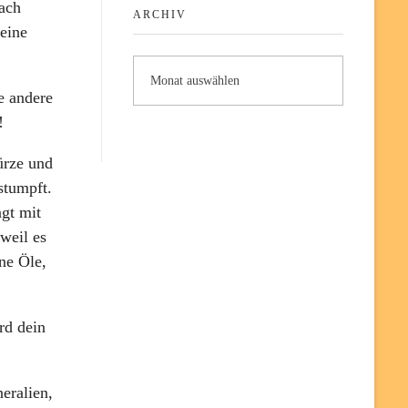
ach
ARCHIV
eine
e andere
!
ürze und
stumpft.
gt mit
weil es
ne Öle,
rd dein
eralien,