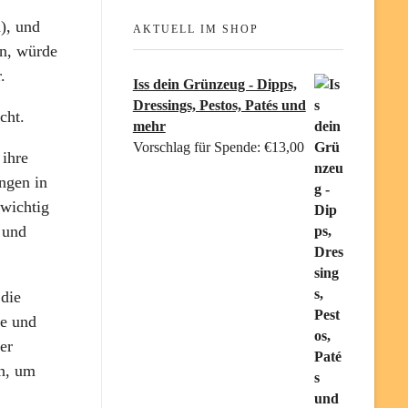
), und
AKTUELL IM SHOP
en, würde
.
Iss dein Grünzeug - Dipps,
Dressings, Pestos, Patés und
cht.
mehr
Vorschlag für Spende:
€
13,00
 ihre
ngen in
 wichtig
 und
 die
te und
er
en, um