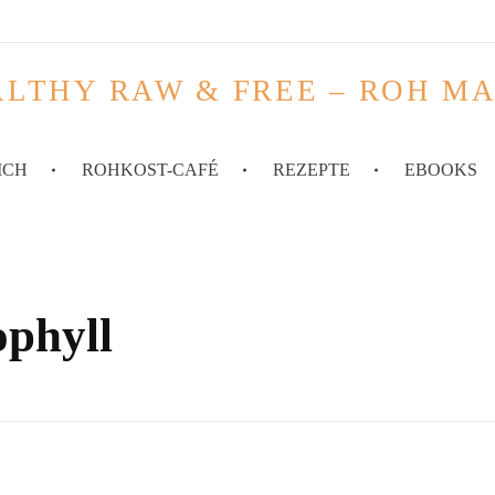
LTHY RAW & FREE – ROH M
ICH
ROHKOST-CAFÉ
REZEPTE
EBOOKS
ophyll