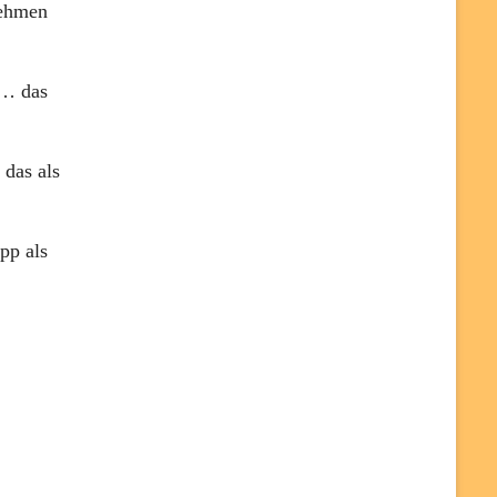
nehmen
 … das
das als
pp als