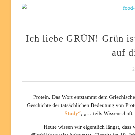
Ich liebe GRÜN! Grün is
auf d
2
Protein. Das Wort entstammt dem Griechischen
Geschichte der tatsächlichen Bedeutung von Prot
Study“
, „… teils Wissenschaft,
Heute wissen wir eigentlich längst, dass 
fälschlicherweise behauptet. (Bereits im 19. 