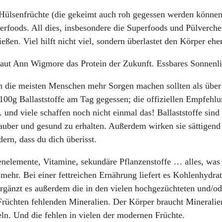
Hülsenfrüchte (die gekeimt auch roh gegessen werden können
perfoods. All dies, insbesondere die Superfoods und Pülverch
ßen. Viel hilft nicht viel, sondern überlastet den Körper eher
 laut Ann Wigmore das Protein der Zukunft. Essbares Sonnenli
ich die meisten Menschen mehr Sorgen machen sollten als über
00g Ballaststoffe am Tag gegessen; die offiziellen Empfehlu
nd viele schaffen noch nicht einmal das! Ballaststoffe sind
uber und gesund zu erhalten. Außerdem wirken sie sättigend
dern, dass du dich überisst.
enelemente, Vitamine, sekundäre Pflanzenstoffe … alles, was
mehr. Bei einer fettreichen Ernährung liefert es Kohlenhydra
 ergänzt es außerdem die in den vielen hochgezüchteten und/od
n Früchten fehlenden Mineralien. Der Körper braucht Minerali
ln. Und die fehlen in vielen der modernen Früchte.