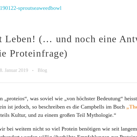
t Leben! (… und noch eine Ant
ie Proteinfrage)
8. Januar 2019
Blog
 „proteios“, was soviel wie „von höchster Bedeutung“ heisst
ein ist jedoch, so beschreiben es die Campbells im Buch
„Th
 teils Kultur, und zu einem großen Teil Mythologie.“
wir bei weitem nicht so viel Protein benötigen wie seit langem
Jahrhundert wurden völlig überhöhte Empfehlungen zur Protein