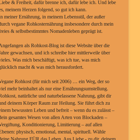
Liebe & Freiheit, dafür brenne ich, dafür lebe ich. Und lebe
es, meinem Herzen folgend, so gut ich kann.
In meiner Ernährung, in meinem Lebensstil, der außer
durch vegane Rohkosternährung insbesondere durch mein
freies & selbstbestimmtes Nomadenleben geprägt ist.
Angefangen als Rohkost-Blog ist diese Website über die
Jahre gewachsen, und ich schreibe hier mittlerweile über
vieles. Was mich beschäftigt, was ich tue, was mich
glücklich macht & was mich herausfordert.
Vegane Rohkost (für mich seit 2006) … ein Weg, der so
viel mehr beinhaltet als nur eine Ernährungsumstellung.
Rohkost, natürliche und naturbelassene Nahrung, gibt dir
und deinem Körper Raum zur Heilung. Sie führt dich zu
einem bewussten Leben und befreit – wenn du es zulässt –
dein gesamtes Wesen von allen Arten von Blockaden –
Vergiftung, Konditionierung, Limitierung – auf allen
Ebenen: physisch, emotional, mental, spirituell. Wähle
deine Nahrung FÜR das Leben. Aus Liebe - zu dir, deinem