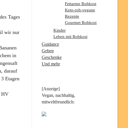
Fettarme Rohkost
Keto-roh-vegane
 des Tages
Rezepte
Gourmet Rohkost
Kinder
il wir nur
Leben mit Rohkost
Guidance
 Bananen
Geben
ichem in
Geschenke
angensaft
Und mehr
, darauf
 3 Etagen
[Anzeige]
n HV
Vegan, nachhaltig,
mitweltfreundlich: