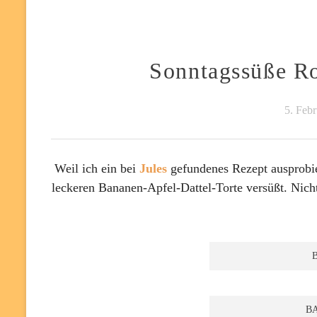
Sonntagssüße R
5. Feb
Weil ich ein bei
Jules
gefundenes Rezept ausprobie
leckeren Bananen-Apfel-Dattel-Torte versüßt. Nich
B
BA