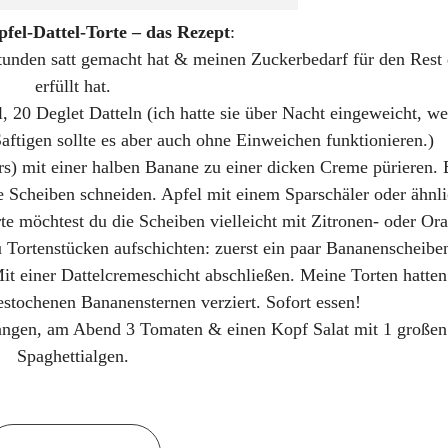
fel-Dattel-Torte – das Rezept
:
tunden satt gemacht hat & meinen Zuckerbedarf für den Rest
erfüllt hat.
 20 Deglet Datteln (ich hatte sie über Nacht eingeweicht, we
Saftigen sollte es aber auch ohne Einweichen funktionieren.)
rs) mit einer halben Banane zu einer dicken Creme pürieren.
 Scheiben schneiden. Apfel mit einem Sparschäler oder ähnl
e möchtest du die Scheiben vielleicht mit Zitronen- oder Or
 Tortenstücken aufschichten: zuerst ein paar Bananenscheiben
t einer Dattelcremeschicht abschließen. Meine Torten hatten
estochenen Bananensternen verziert. Sofort essen!
angen, am Abend 3 Tomaten & einen Kopf Salat mit 1 große
Spaghettialgen.