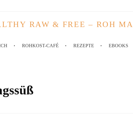
LTHY RAW & FREE – ROH M
ICH
ROHKOST-CAFÉ
REZEPTE
EBOOKS
agssüß