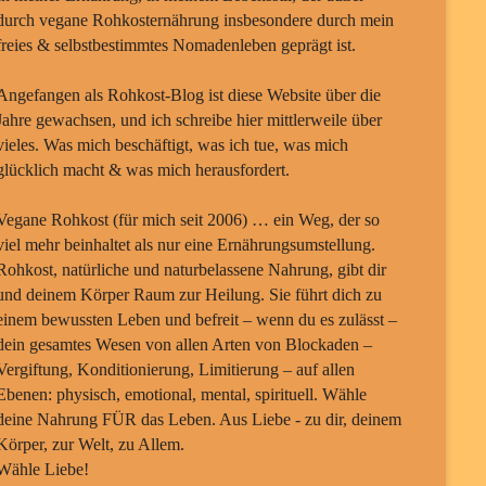
durch vegane Rohkosternährung insbesondere durch mein
freies & selbstbestimmtes Nomadenleben geprägt ist.
Angefangen als Rohkost-Blog ist diese Website über die
Jahre gewachsen, und ich schreibe hier mittlerweile über
vieles. Was mich beschäftigt, was ich tue, was mich
glücklich macht & was mich herausfordert.
Vegane Rohkost (für mich seit 2006) … ein Weg, der so
viel mehr beinhaltet als nur eine Ernährungsumstellung.
Rohkost, natürliche und naturbelassene Nahrung, gibt dir
und deinem Körper Raum zur Heilung. Sie führt dich zu
einem bewussten Leben und befreit – wenn du es zulässt –
dein gesamtes Wesen von allen Arten von Blockaden –
Vergiftung, Konditionierung, Limitierung – auf allen
Ebenen: physisch, emotional, mental, spirituell. Wähle
deine Nahrung FÜR das Leben. Aus Liebe - zu dir, deinem
Körper, zur Welt, zu Allem.
Wähle Liebe!