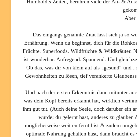
Humboldts Zeiten, berühren viele der An- & Auss
gekom
Aber
Das eingangs genannte Zitat lässt sich ja so 
Ernährung. Wenn du beginnst, dich für die Rohk
Früchte. Superfoods. Wildfrüchte & Wildkräuter. N
ist wunderbar. Aufregend. Spannend. Und gleichzei
Ob das, was dir von klein auf als „gesund“ und „n
Gewohnheiten zu lösen, tief verankerte Glaubenss
Und nach der ersten Erkenntnis dann mitunter a
was dein Kopf bereits erkannt hat, wirklich verinne
ihm gut tut. (Auch deine Seele, doch darüber ein 
wurde; du gelernt hast, anderes zu glauben
möglicherweise weit entfernt bist & zudem umgeb
optimale Nahrung gehalten hast, dann braucht es v