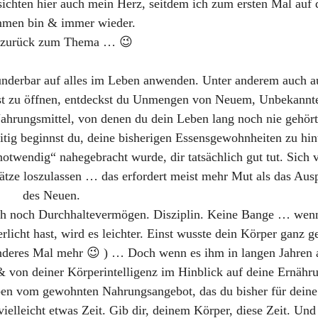
ichten hier auch mein Herz, seitdem ich zum ersten Mal auf d
men bin & immer wieder.
 zurück zum Thema … 😉
wunderbar auf alles im Leben anwenden. Unter anderem auch a
ost zu öffnen, entdeckst du Unmengen von Neuem, Unbekann
ahrungsmittel, von denen du dein Leben lang noch nie gehört
tig beginnst du, deine bisherigen Essensgewohnheiten zu hin
otwendig“ nahegebracht wurde, dir tatsächlich gut tut. Sich 
ätze loszulassen … das erfordert meist mehr Mut als das Aus
des Neuen.
uch noch Durchhaltevermögen. Disziplin. Keine Bange … wenn
rlicht hast, wird es leichter. Einst wusste dein Körper ganz 
anderes Mal mehr 😉 ) … Doch wenn es ihm in langen Jahren a
 & von deiner Körperintelligenz im Hinblick auf deine Ernähr
en vom gewohnten Nahrungsangebot, das du bisher für deine 
ielleicht etwas Zeit. Gib dir, deinem Körper, diese Zeit. Und