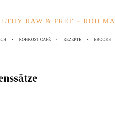
LTHY RAW & FREE – ROH M
ICH
ROHKOST-CAFÉ
REZEPTE
EBOOKS
enssätze