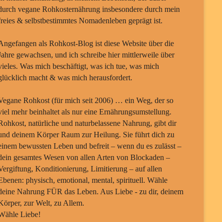
durch vegane Rohkosternährung insbesondere durch mein
freies & selbstbestimmtes Nomadenleben geprägt ist.
Angefangen als Rohkost-Blog ist diese Website über die
Jahre gewachsen, und ich schreibe hier mittlerweile über
vieles. Was mich beschäftigt, was ich tue, was mich
glücklich macht & was mich herausfordert.
Vegane Rohkost (für mich seit 2006) … ein Weg, der so
viel mehr beinhaltet als nur eine Ernährungsumstellung.
Rohkost, natürliche und naturbelassene Nahrung, gibt dir
und deinem Körper Raum zur Heilung. Sie führt dich zu
einem bewussten Leben und befreit – wenn du es zulässt –
dein gesamtes Wesen von allen Arten von Blockaden –
Vergiftung, Konditionierung, Limitierung – auf allen
Ebenen: physisch, emotional, mental, spirituell. Wähle
deine Nahrung FÜR das Leben. Aus Liebe - zu dir, deinem
Körper, zur Welt, zu Allem.
Wähle Liebe!