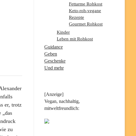
Fettarme Rohkost
Keto-roh-vegane
Rezepte
Gourmet Rohkost
Kinder
Leben mit Rohkost
Guidance
Geben
Geschenke
Und mehr
 Alexander
[Anzeige]
nfalls
Vegan, nachhaltig,
 er, trotz
mitweltfreundlich:
e „das
indruck
wie zu