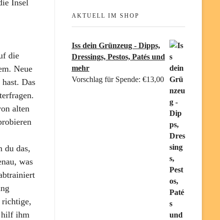
ie Insel
AKTUELL IM SHOP
Iss dein Grünzeug - Dipps,
uf die
Dressings, Pestos, Patés und
tem. Neue
mehr
Vorschlag für Spende:
€
13,00
 hast. Das
terfragen.
von alten
probieren
 du das,
genau, was
btrainiert
ung
richtige,
 hilf ihm