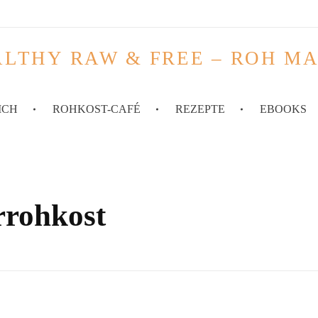
LTHY RAW & FREE – ROH M
ICH
ROHKOST-CAFÉ
REZEPTE
EBOOKS
rrohkost