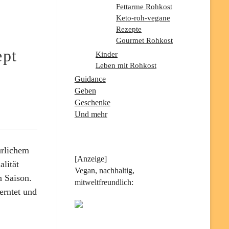
Fettarme Rohkost
Keto-roh-vegane
Rezepte
Gourmet Rohkost
ept
Kinder
Leben mit Rohkost
Guidance
Geben
Geschenke
Und mehr
ürlichem
[Anzeige]
lität
Vegan, nachhaltig,
n Saison.
mitweltfreundlich:
erntet und