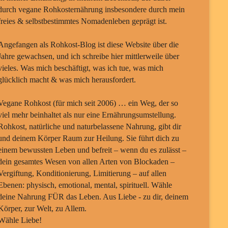
durch vegane Rohkosternährung insbesondere durch mein
freies & selbstbestimmtes Nomadenleben geprägt ist.
Angefangen als Rohkost-Blog ist diese Website über die
Jahre gewachsen, und ich schreibe hier mittlerweile über
vieles. Was mich beschäftigt, was ich tue, was mich
glücklich macht & was mich herausfordert.
Vegane Rohkost (für mich seit 2006) … ein Weg, der so
viel mehr beinhaltet als nur eine Ernährungsumstellung.
Rohkost, natürliche und naturbelassene Nahrung, gibt dir
und deinem Körper Raum zur Heilung. Sie führt dich zu
einem bewussten Leben und befreit – wenn du es zulässt –
dein gesamtes Wesen von allen Arten von Blockaden –
Vergiftung, Konditionierung, Limitierung – auf allen
Ebenen: physisch, emotional, mental, spirituell. Wähle
deine Nahrung FÜR das Leben. Aus Liebe - zu dir, deinem
Körper, zur Welt, zu Allem.
Wähle Liebe!