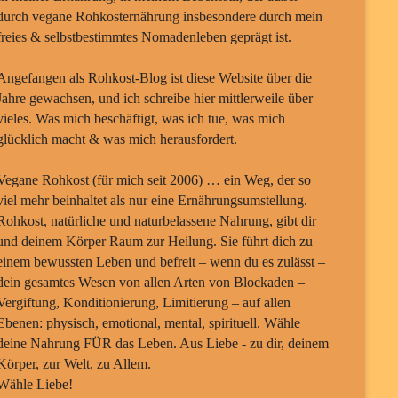
durch vegane Rohkosternährung insbesondere durch mein
freies & selbstbestimmtes Nomadenleben geprägt ist.
Angefangen als Rohkost-Blog ist diese Website über die
Jahre gewachsen, und ich schreibe hier mittlerweile über
vieles. Was mich beschäftigt, was ich tue, was mich
glücklich macht & was mich herausfordert.
Vegane Rohkost (für mich seit 2006) … ein Weg, der so
viel mehr beinhaltet als nur eine Ernährungsumstellung.
Rohkost, natürliche und naturbelassene Nahrung, gibt dir
und deinem Körper Raum zur Heilung. Sie führt dich zu
einem bewussten Leben und befreit – wenn du es zulässt –
dein gesamtes Wesen von allen Arten von Blockaden –
Vergiftung, Konditionierung, Limitierung – auf allen
Ebenen: physisch, emotional, mental, spirituell. Wähle
deine Nahrung FÜR das Leben. Aus Liebe - zu dir, deinem
Körper, zur Welt, zu Allem.
Wähle Liebe!