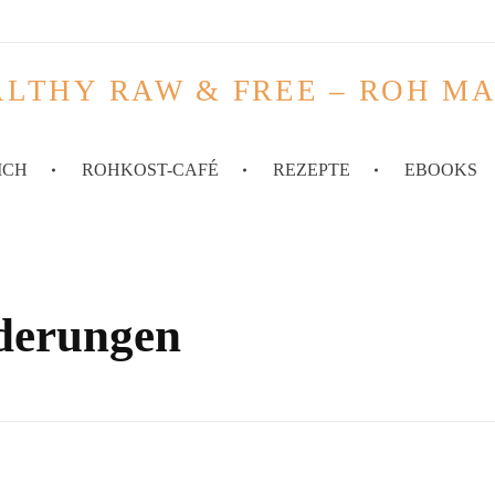
LTHY RAW & FREE – ROH M
ICH
ROHKOST-CAFÉ
REZEPTE
EBOOKS
nderungen