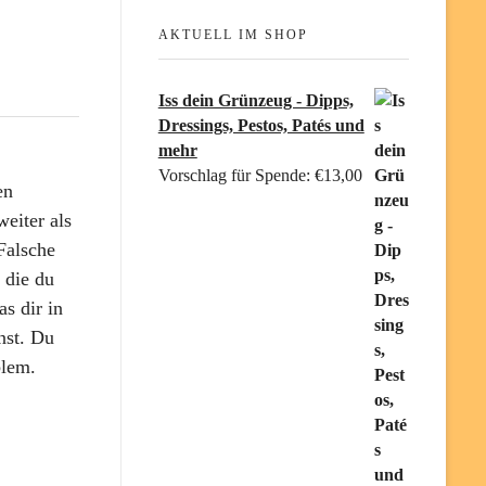
AKTUELL IM SHOP
Iss dein Grünzeug - Dipps,
Dressings, Pestos, Patés und
mehr
Vorschlag für Spende:
€
13,00
en
eiter als
Falsche
 die du
s dir in
nst. Du
blem.