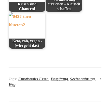
Krisen sind
erreichen - Klarheit
Chancen!
schaffen
Keto, roh, vegan -
(wie) geht das?
Tags:
Emotionales Essen
,
Entgiftung
,
Seelennahrung
,
Weg