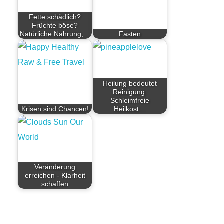
Fette schädlich?
Früchte böse?
Natürliche Nahrung,…
Fasten
Heilung bedeutet
Reinigung.
Schleimfreie
Krisen sind Chancen!
Heilkost…
Veränderung
erreichen - Klarheit
schaffen