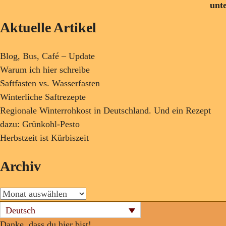
Aktuelle Artikel
Blog, Bus, Café – Update
Warum ich hier schreibe
Saftfasten vs. Wasserfasten
Winterliche Saftrezepte
Regionale Winterrohkost in Deutschland. Und ein Rezept
dazu: Grünkohl-Pesto
Herbstzeit ist Kürbiszeit
Archiv
Archiv
Deutsch
Danke, dass du hier bist!