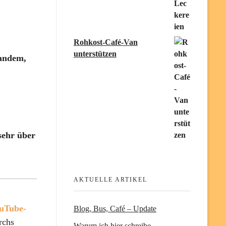
Rohkost-Café-Van
unterstützen
mandem,
sehr über
AKTUELLE ARTIKEL
uTube-
Blog, Bus, Café – Update
rchs
Warum ich hier schreibe