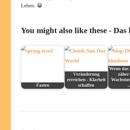
Leben. 😀
You might also like these - Das
Wenn das 
Veränderung
zäher 
erreichen - Klarheit
Wachstum
Fasten
schaffen