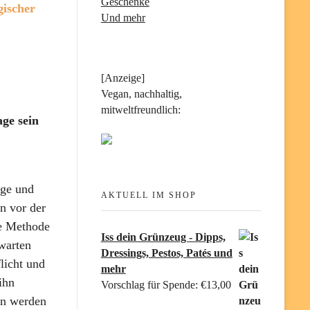
Geschenke
gischer
Und mehr
[Anzeige]
Vegan, nachhaltig,
mitweltfreundlich:
age sein
ige und
AKTUELL IM SHOP
n vor der
ie Methode
Iss dein Grünzeug - Dipps,
warten
Dressings, Pestos, Patés und
licht und
mehr
ihn
Vorschlag für Spende:
€
13,00
ben werden