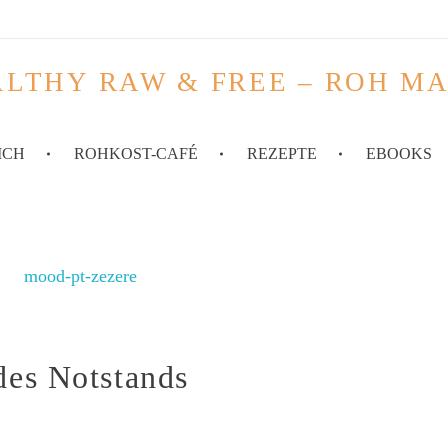
LTHY RAW & FREE – ROH M
ICH
ROHKOST-CAFÉ
REZEPTE
EBOOKS
des Notstands