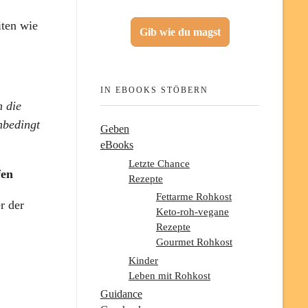
iten wie
Gib wie du magst
IN EBOOKS STÖBERN
n die
nbedingt
Geben
eBooks
Letzte Chance
fen
Rezepte
Fettarme Rohkost
r der
Keto-roh-vegane
Rezepte
Gourmet Rohkost
Kinder
Leben mit Rohkost
Guidance